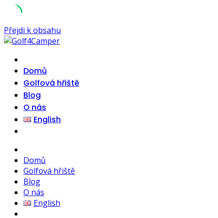
Přejdi k obsahu
Domů
Golfová hřiště
Blog
O nás
English
Domů
Golfová hřiště
Blog
O nás
English