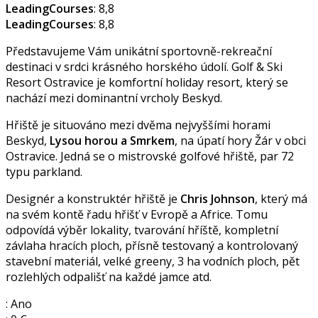
LeadingCourses
: 8,8
LeadingCourses
: 8,8
Představujeme Vám unikátní sportovně-rekreační
destinaci v srdci krásného horského údolí. Golf & Ski
Resort Ostravice je komfortní holiday resort, který se
nachází mezi dominantní vrcholy Beskyd.
Hřiště je situováno mezi dvěma nejvyššími horami
Beskyd,
Lysou horou a Smrkem
, na úpatí hory Žár v obci
Ostravice. Jedná se o mistrovské golfové hřiště, par 72
typu parkland.
Designér a konstruktér hřiště je
Chris Johnson
, který má
na svém kontě řadu hřišť v Evropě a Africe. Tomu
odpovídá výběr lokality, tvarování hříště, kompletní
závlaha hracích ploch, přísně testovaný a kontrolovaný
stavební materiál, velké greeny, 3 ha vodních ploch, pět
rozlehlých odpališť na každé jamce atd.
: Ano